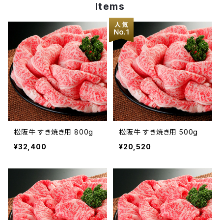
Items
ステーキ
ローストビーフ
特選切り落とし
ハンバーグ
特醸白味噌漬
松阪牛 すき焼き用 800g
松阪牛 すき焼き用 500g
¥32,400
¥20,520