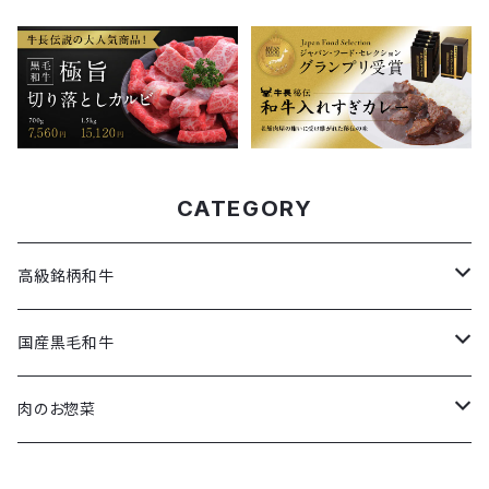
CATEGORY
高級銘柄和牛
すき焼き（松阪牛・近江牛）
国産黒毛和牛
しゃぶしゃぶ（松阪牛・近江牛）
すき焼き
肉のお惣菜
ステーキ（神戸牛）
しゃぶしゃぶ
和牛入れすぎカレー